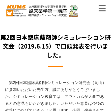
リンク集
タベースの作成
ング
YouTubeチャンネル“シムラボ”
疾患別の副作用を横断的に検索可能にする副作用データベースの作成
救急ケアシミュレータ（スタン）を用いた薬物投与・病態変化シミュレ
ーションプログラム
第2回日本臨床薬剤師シミュレーション研
究会（2019.6.15）で口頭発表を行いま
した。
第2回日本臨床薬剤師シミュレーション研究会（岡山）
に参加いただいた先生方、誠にありがとうございまし
た。シミュレーション教育では、アウトカムが大事であ
るとの意見もいただきました。いただいた意見は今後の
改善につなげていきたいと思います。今回、発表させて